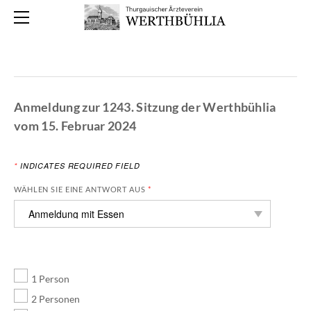
HOME
PROGRAMM
GESCHICHTE
VORSTAND
Anmeldung zur 1243. Sitzung der Werthbühlia
KONTAKT
vom 15. Februar 2024
ANMELDUNG
ARCHIV
*
INDICATES REQUIRED FIELD
WÄHLEN SIE EINE ANTWORT AUS
*
1 Person
2 Personen